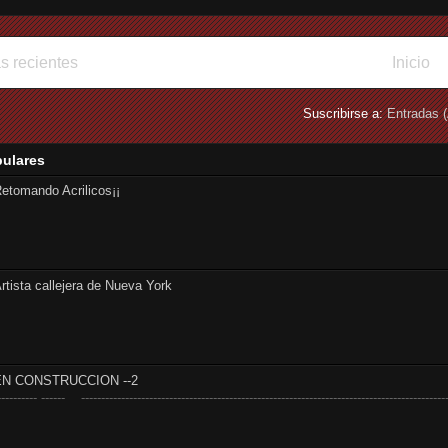
s recientes
Inicio
Suscribirse a:
Entradas 
pulares
etomando Acrilicos¡¡
rtista callejera de Nueva York
EN CONSTRUCCION --2
---------- ------ --------------------------------------------------------------------------------------------