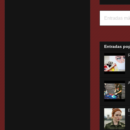
Entradas má
Entradas po
R
A
-