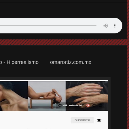
eo - Hiperrealismo
omarortiz.com.mx
-------
---------