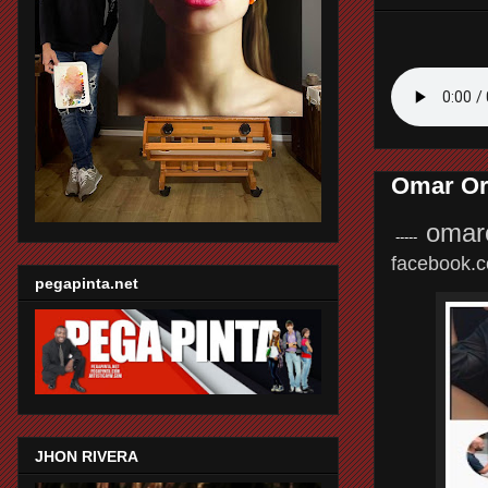
Omar Ort
omar
-----
facebook.c
pegapinta.net
JHON RIVERA