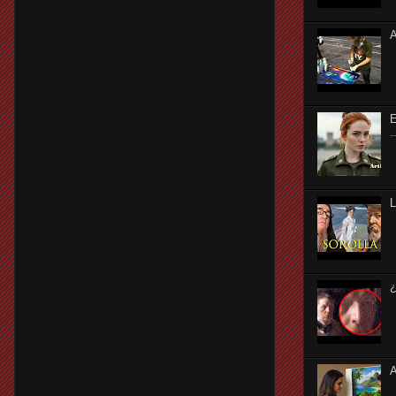
A
-
¿