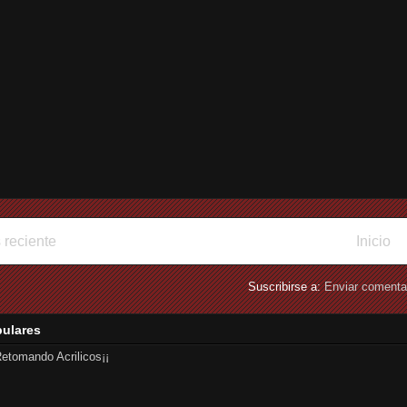
 reciente
Inicio
Suscribirse a:
Enviar comenta
pulares
etomando Acrilicos¡¡